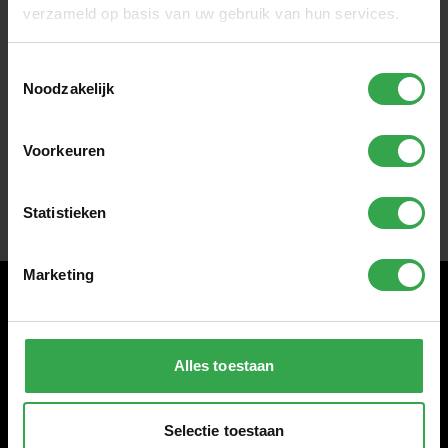
verzameld op basis van uw gebruik van hun services.
Haal alles uit je fiets.
Klantenservice
Toestemmingsselectie
Noodzakelijk
Wij staan voor je klaar.
Voorkeuren
Statistieken
Marketing
Ontvang nieuws, tips en de laatste acties!
Alles toestaan
Selectie toestaan