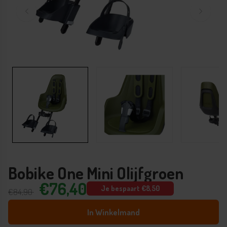
Bobike One Mini Olijfgroen
€76,40
Je bespaart €8,50
€84,90
In Winkelmand