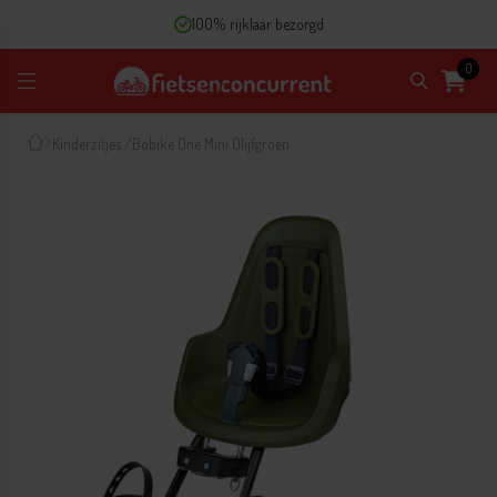
100% rijklaar bezorgd
0
Kinderzitjes
/
Bobike One Mini Olijfgroen