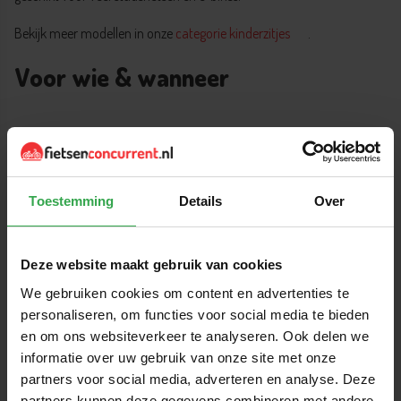
Bekijk meer modellen in onze
categorie kinderzitjes
.
Voor wie & wanneer
Het Bobike Voorzitje ONE Mini is ideaal voor ouders die hun kind veilig
en dichtbij willen meenemen tijdens fietstochten. Perfect voor korte
ritten naar school, boodschappen of ontspannen fietstochten in de
buurt.
Toestemming
Details
Over
Dankzij het comfortabele zitvlak en de gebruiksvriendelijke
instellingen is dit voorzitje zeer geschikt voor dagelijks gebruik.
Deze website maakt gebruik van cookies
Materialen & onderhoud
We gebruiken cookies om content en advertenties te
personaliseren, om functies voor social media te bieden
en om ons websiteverkeer te analyseren. Ook delen we
informatie over uw gebruik van onze site met onze
Dit kinderzitje is gemaakt van kunststof en voorzien van een
partners voor social media, adverteren en analyse. Deze
waterafstotende zitting. Het zitje wordt voor op de fiets geplaatst en
partners kunnen deze gegevens combineren met andere