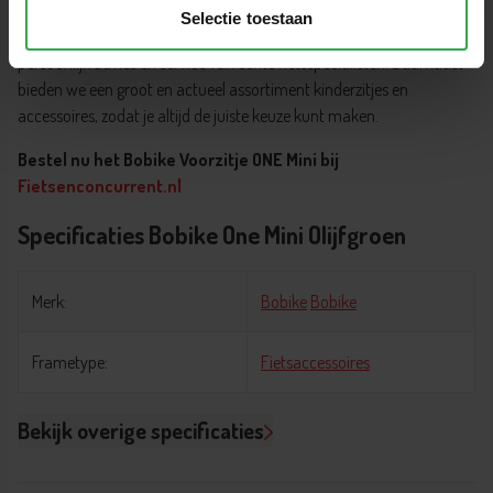
Selectie toestaan
Wij leveren snel uit eigen voorraad en staan voor je klaar met
persoonlijk advies en service van echte fietsspecialisten. Daarnaast
bieden we een groot en actueel assortiment kinderzitjes en
accessoires, zodat je altijd de juiste keuze kunt maken.
Bestel nu het Bobike Voorzitje ONE Mini bij
Fietsenconcurrent.nl
Specificaties Bobike One Mini Olijfgroen
Merk:
Bobike
Bobike
Frametype:
Fietsaccessoires
Bekijk overige specificaties