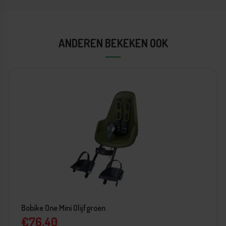
Terug naar Bobike One Mini Olijfgroen
ANDEREN BEKEKEN OOK
 Olijfgroen
Bobike One Mini
€76,40