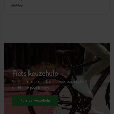
€84,90
Fiets keuzehulp
Vindt de meest geschikte fiets voor uw situatie in
slechts een paar klikken.
Naar de keuzehulp