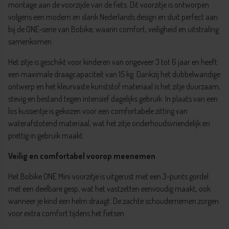
montage aan de voorzijde van de fiets. Dit voorzitje is ontworpen
volgens een modern en slank Nederlands design en sluit perfect aan
bij de ONE-serie van Bobike, waarin comfort, veiligheid en uitstraling
samenkomen.
Het zitje is geschikt voor kinderen van ongeveer 3 tot 6 jaar en heeft
een maximale draagcapaciteit van 15 kg. Dankzij het dubbelwandige
ontwerp en het kleurvaste kunststof materiaal is het zitje duurzaam,
stevig en bestand tegen intensief dagelijks gebruik. In plaats van een
los kussentje is gekozen voor een comfortabele zitting van
waterafstotend materiaal, wat het zitje onderhoudsvriendelijk en
prettig in gebruik maakt.
Veilig en comfortabel voorop meenemen
Het Bobike ONE Mini voorzitje is uitgerust met een 3-punts gordel
met een deelbare gesp, wat het vastzetten eenvoudig maakt, ook
wanneer je kind een helm draagt. De zachte schouderriemen zorgen
voor extra comfort tijdens het fietsen.