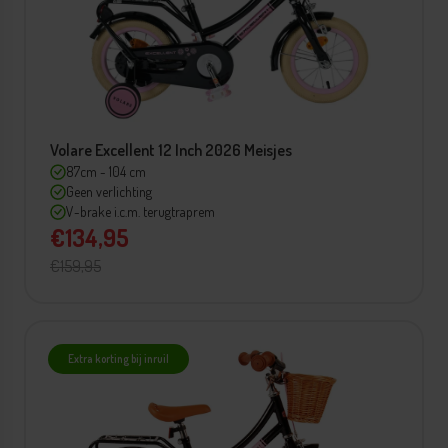
Volare Excellent 12 Inch 2026 Meisjes
87cm - 104 cm
Geen verlichting
V-brake i.c.m. terugtraprem
€134,95
€159,95
Extra korting bij inruil