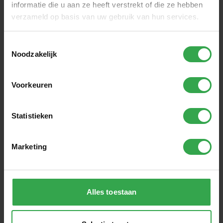
informatie die u aan ze heeft verstrekt of die ze hebben
verzameld op basis van uw gebruik van hun services.
Toestemmingsselectie
Noodzakelijk
Volare Excellent 24 inch RN 2026 Meisjes
Voorkeuren
Terugtraprem en 1 handrem
Aluminium frame
Brede banden
€281,00
Statistieken
€335,00
Marketing
Extra korting bij inruil
Alles toestaan