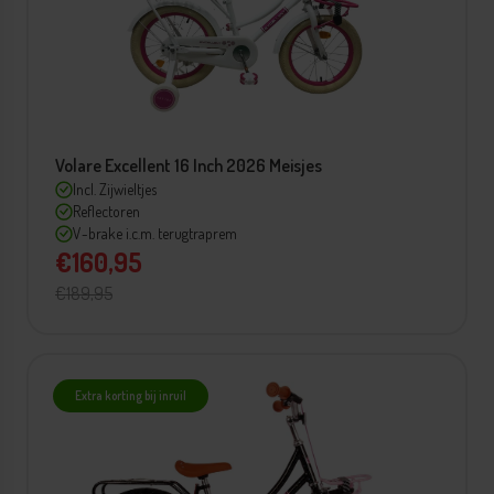
Volare Excellent 16 Inch 2026 Meisjes
Incl. Zijwieltjes
Reflectoren
V-brake i.c.m. terugtraprem
€160,95
€189,95
Extra korting bij inruil