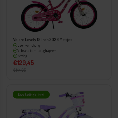
Volare Lovely 18 Inch 2026 Meisjes
Geen verlichting
V-brake i.c.m. terugtraprem
Ketting
€120,45
€144,95
Extra korting bij inruil