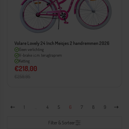
Volare Lovely 24 Inch Meisjes 2 handremmen 2026
Geen verlichting
V-brake i.c.m. terugtraprem
Ketting
€218,00
€259,95
1
…
4
5
6
7
8
9
Filter & Sorteer