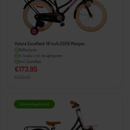
Volare Excellent 18 Inch 2026 Meisjes
Reflectoren
V-brake i.c.m. terugtraprem
Incl. Zijwieltjes
€173,95
€209,95
Extra korting bij inruil