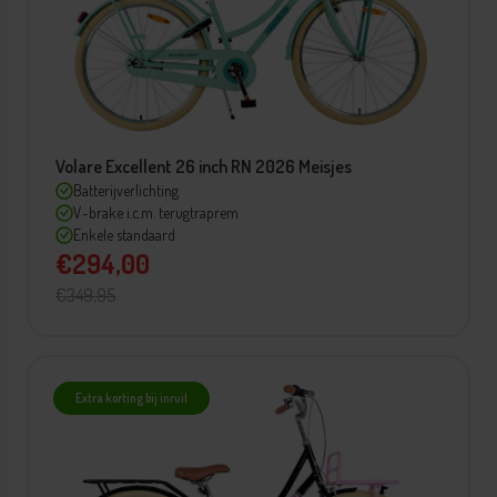
Volare Excellent 26 inch RN 2026 Meisjes
Batterijverlichting
V-brake i.c.m. terugtraprem
Enkele standaard
€294,00
€349,95
Extra korting bij inruil