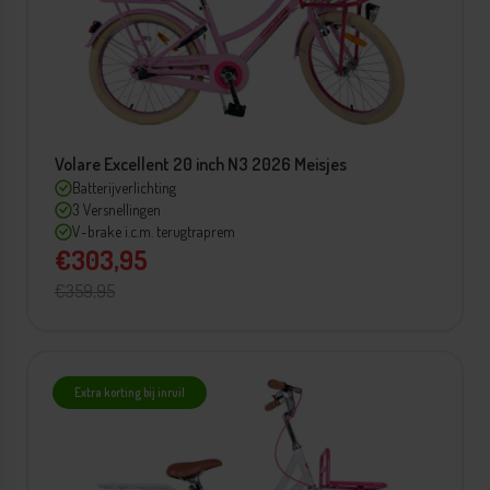
Volare Excellent 20 inch N3 2026 Meisjes
Batterijverlichting
3 Versnellingen
V-brake i.c.m. terugtraprem
€303,95
€359,95
Extra korting bij inruil