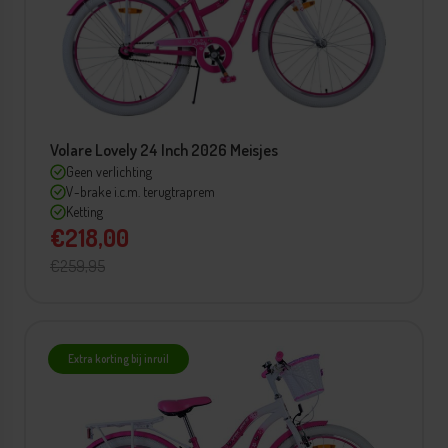
Volare Lovely 24 Inch 2026 Meisjes
Geen verlichting
V-brake i.c.m. terugtraprem
Ketting
€218,00
€259,95
Extra korting bij inruil