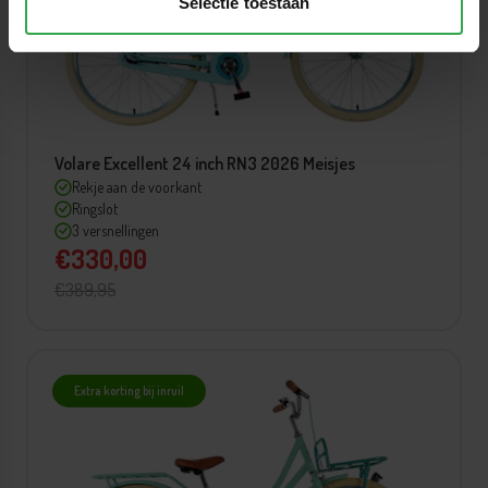
Selectie toestaan
Volare Excellent 24 inch RN3 2026 Meisjes
Rekje aan de voorkant
Ringslot
3 versnellingen
€330,00
€389,95
Extra korting bij inruil