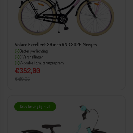
Volare Excellent 26 inch RN3 2026 Meisjes
Batterijverlichting
3 Versnellingen
V-brake i.c.m. terugtraprem
€352,00
€419,95
Extra korting bij inruil