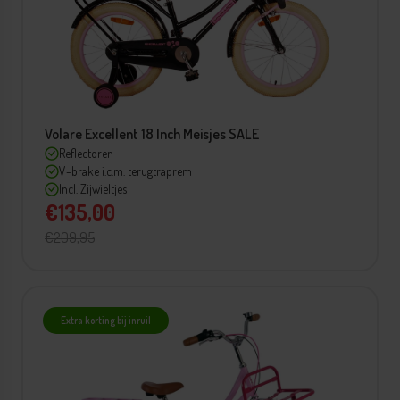
Volare Excellent 18 Inch Meisjes SALE
Reflectoren
V-brake i.c.m. terugtraprem
Incl. Zijwieltjes
€135,00
€209,95
Extra korting bij inruil